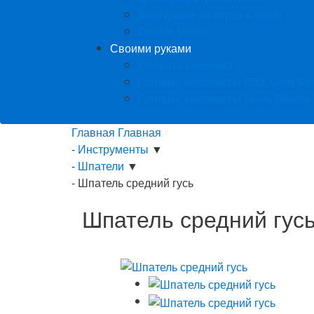
Фактурные на отрез в пог.м.
Double Vision
Своими руками
Собрать комплект
Готовые комплекты ПВХ Cold Str
Готовые комплекты ткань Descor
Главная
Главная
-
Инструменты
▼
-
Шпатели
▼
-
Шпатель средний гусь
Шпатель средний гус