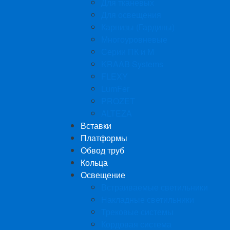
Для тканевых
Для освещения
Карнизы (Гардины)
Многоуровневые
Серии ПК и М
KRAAB Systems
FLEXY
LumFer
PROZET
ALTEZA
Вставки
Платформы
Обвод труб
Кольца
Освещение
Встраиваемые светильники
Накладные светильники
Трековые системы
Кордовая система