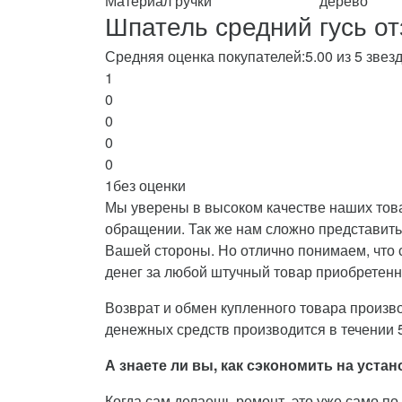
Материал ручки
дерево
Шпатель средний гусь о
Средняя оценка покупателей:
5.00 из 5 звез
1
0
0
0
0
1
без оценки
Мы уверены в высоком качестве наших това
обращении. Так же нам сложно представить,
Вашей стороны. Но отлично понимаем, что 
денег за любой штучный товар приобретенн
Возврат и обмен купленного товара произво
денежных средств производится в течении 5
А знаете ли вы, как сэкономить на уст
Когда сам делаешь ремонт, это уже само по 