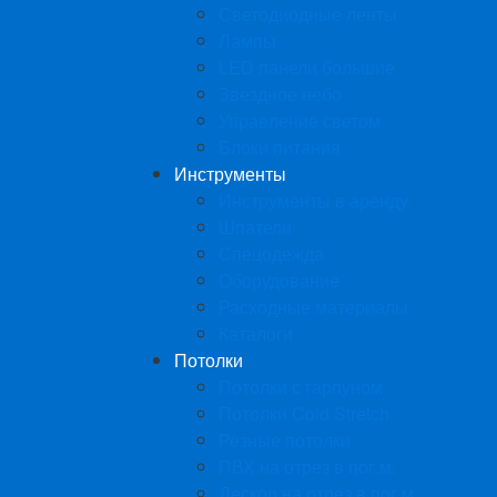
Светодиодные ленты
Лампы
LED панели большие
Звездное небо
Управление светом
Блоки питания
Инструменты
Инструменты в аренду
Шпатели
Спецодежда
Оборудование
Расходные материалы
Каталоги
Потолки
Потолки с гарпуном
Потолки Cold Stretch
Резные потолки
ПВХ на отрез в пог.м.
Дескор на отрез в пог.м.