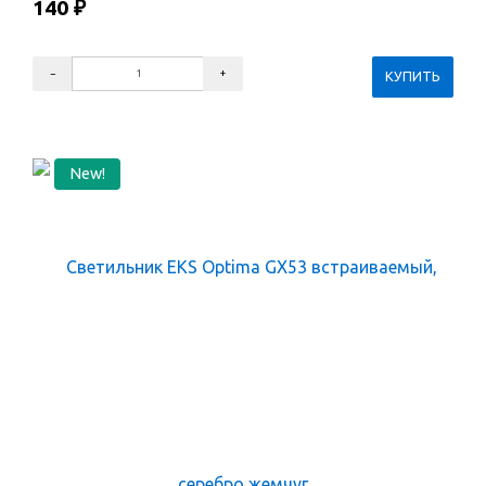
140
₽
New!