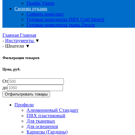
Double Vision
Своими руками
Собрать комплект
Готовые комплекты ПВХ Cold Stretch
Готовые комплекты ткань Descor
Главная
Главная
-
Инструменты
▼
-
Шпатели
▼
Фильтрация товаров
Цена, руб.
От
до
Профили
Алюминиевый Стандарт
ПВХ пластиковый
Для тканевых
Для освещения
Карнизы (Гардины)