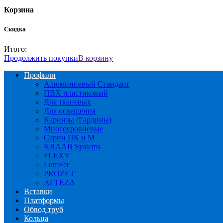
Корзина
Скидка
Итого:
Продолжить покупки
В корзину
Профили
Алюминиевый Стандарт
ПВХ пластиковый
Для тканевых
Для освещения
Карнизы (Гардины)
Многоуровневые
Серии ПК и М
KRAAB Systems
FLEXY
LumFer
PROZET
ALTEZA
Вставки
Платформы
Обвод труб
Кольца