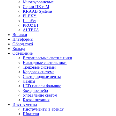
Многоуровневые
Серии ПК и М
KRAAB Systems
FLEXY
LumFer
PROZET
ALTEZA
Вставки
Платформы
Обвод труб
Кольца
Освещение
Встраиваемые светильники
Накладные светильники
Трековые системы
Кордовая система
Светодиодные ленты
Лампы
LED панели большие
Звездное небо
Управление светом
Блоки питания
Инструменты
Инструменты в аренду
Шпатели