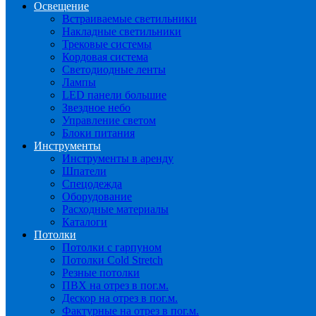
Освещение
Встраиваемые светильники
Накладные светильники
Трековые системы
Кордовая система
Светодиодные ленты
Лампы
LED панели большие
Звездное небо
Управление светом
Блоки питания
Инструменты
Инструменты в аренду
Шпатели
Спецодежда
Оборудование
Расходные материалы
Каталоги
Потолки
Потолки с гарпуном
Потолки Cold Stretch
Резные потолки
ПВХ на отрез в пог.м.
Дескор на отрез в пог.м.
Фактурные на отрез в пог.м.