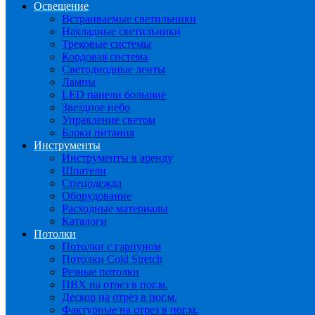
Освещение
Встраиваемые светильники
Накладные светильники
Трековые системы
Кордовая система
Светодиодные ленты
Лампы
LED панели большие
Звездное небо
Управление светом
Блоки питания
Инструменты
Инструменты в аренду
Шпатели
Спецодежда
Оборудование
Расходные материалы
Каталоги
Потолки
Потолки с гарпуном
Потолки Cold Stretch
Резные потолки
ПВХ на отрез в пог.м.
Дескор на отрез в пог.м.
Фактурные на отрез в пог.м.