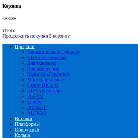
Корзина
Скидка
Итого:
Продолжить покупки
В корзину
Профили
Алюминиевый Стандарт
ПВХ пластиковый
Для тканевых
Для освещения
Карнизы (Гардины)
Многоуровневые
Серии ПК и М
KRAAB Systems
FLEXY
LumFer
PROZET
ALTEZA
Вставки
Платформы
Обвод труб
Кольца