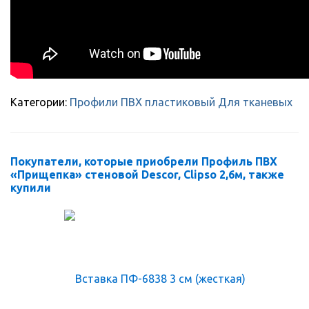
Категории:
Профили
ПВХ пластиковый
Для тканевых
Покупатели, которые приобрели Профиль ПВХ
«Прищепка» стеновой Descor, Clipso 2,6м, также
купили