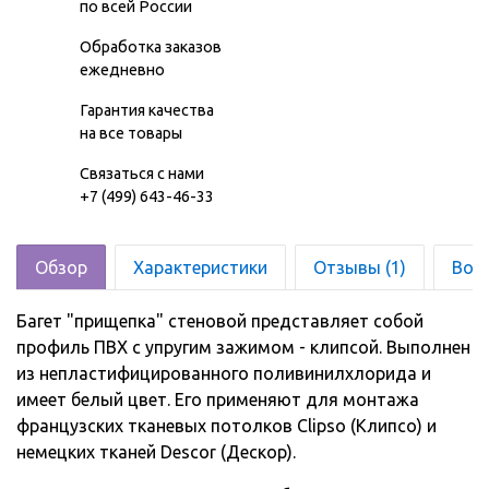
по всей России
Обработка заказов
ежедневно
Гарантия качества
на все товары
Связаться с нами
+7 (499) 643-46-33
Обзор
Характеристики
Отзывы (1)
Воз
Багет "прищепка" стеновой представляет собой
профиль ПВХ с упругим зажимом - клипсой. Выполнен
из непластифицированного поливинилхлорида и
имеет белый цвет. Его применяют для монтажа
французских тканевых потолков Clipso (Клипсо) и
немецких тканей Descor (Дескор).